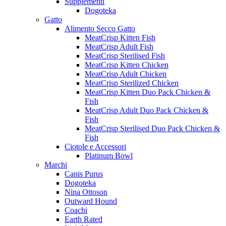
Supplementi
Dogoteka
Gatto
Alimento Secco Gatto
MeatCrisp Kitten Fish
MeatCrisp Adult Fish
MeatCrisp Sterilised Fish
MeatCrisp Kitten Chicken
MeatCrisp Adult Chicken
MeatCrisp Sterilized Chicken
MeatCrisp Kitten Duo Pack Chicken &
Fish
MeatCrisp Adult Duo Pack Chicken &
Fish
MeatCrisp Sterilised Duo Pack Chicken &
Fish
Ciotole e Accessori
Platinum Bowl
Marchi
Canis Purus
Dogoteka
Nina Ottoson
Outward Hound
Coachi
Earth Rated