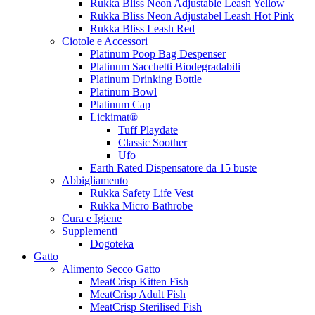
Rukka Bliss Neon Adjustable Leash Yellow
Rukka Bliss Neon Adjustabel Leash Hot Pink
Rukka Bliss Leash Red
Ciotole e Accessori
Platinum Poop Bag Despenser
Platinum Sacchetti Biodegradabili
Platinum Drinking Bottle
Platinum Bowl
Platinum Cap
Lickimat®
Tuff Playdate
Classic Soother
Ufo
Earth Rated Dispensatore da 15 buste
Abbigliamento
Rukka Safety Life Vest
Rukka Micro Bathrobe
Cura e Igiene
Supplementi
Dogoteka
Gatto
Alimento Secco Gatto
MeatCrisp Kitten Fish
MeatCrisp Adult Fish
MeatCrisp Sterilised Fish