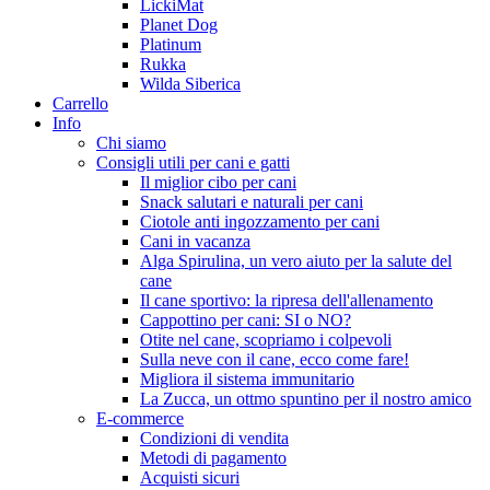
LickiMat
Planet Dog
Platinum
Rukka
Wilda Siberica
Carrello
Info
Chi siamo
Consigli utili per cani e gatti
Il miglior cibo per cani
Snack salutari e naturali per cani
Ciotole anti ingozzamento per cani
Cani in vacanza
Alga Spirulina, un vero aiuto per la salute del
cane
Il cane sportivo: la ripresa dell'allenamento
Cappottino per cani: SI o NO?
Otite nel cane, scopriamo i colpevoli
Sulla neve con il cane, ecco come fare!
Migliora il sistema immunitario
La Zucca, un ottmo spuntino per il nostro amico
E-commerce
Condizioni di vendita
Metodi di pagamento
Acquisti sicuri