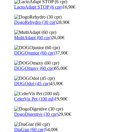
LactoAdapt STOP (6 cpr)
16,90€
DogoRehydro (30 cpr)
28,90€
MultiAdapt (60 cpr)
26,00€
DOGOjunior (60 cpr)
37,90€
DOGOmaxy (60 cpr)
65,00€
DOGOdol (45 cpr)
43,90€
CelerVis Pet (100 ml)
19,90€
DogoDigestive (30 cpr)
29,90€
DiaGiar (60 cpr)
54,00€