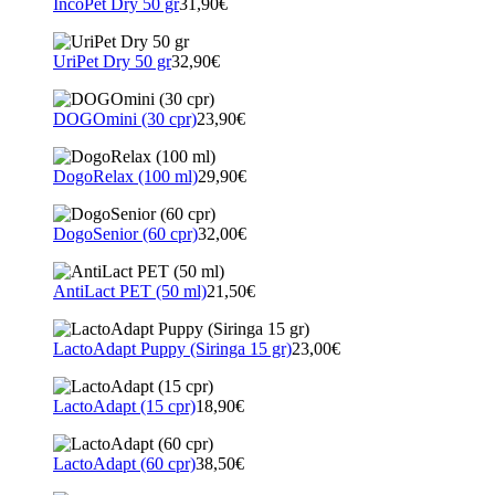
IncoPet Dry 50 gr
31,90€
UriPet Dry 50 gr
32,90€
DOGOmini (30 cpr)
23,90€
DogoRelax (100 ml)
29,90€
DogoSenior (60 cpr)
32,00€
AntiLact PET (50 ml)
21,50€
LactoAdapt Puppy (Siringa 15 gr)
23,00€
LactoAdapt (15 cpr)
18,90€
LactoAdapt (60 cpr)
38,50€