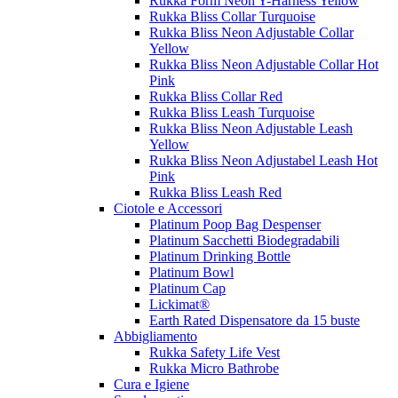
Rukka Form Neon Y-Harness Yellow
Rukka Bliss Collar Turquoise
Rukka Bliss Neon Adjustable Collar
Yellow
Rukka Bliss Neon Adjustable Collar Hot
Pink
Rukka Bliss Collar Red
Rukka Bliss Leash Turquoise
Rukka Bliss Neon Adjustable Leash
Yellow
Rukka Bliss Neon Adjustabel Leash Hot
Pink
Rukka Bliss Leash Red
Ciotole e Accessori
Platinum Poop Bag Despenser
Platinum Sacchetti Biodegradabili
Platinum Drinking Bottle
Platinum Bowl
Platinum Cap
Lickimat®
Earth Rated Dispensatore da 15 buste
Abbigliamento
Rukka Safety Life Vest
Rukka Micro Bathrobe
Cura e Igiene