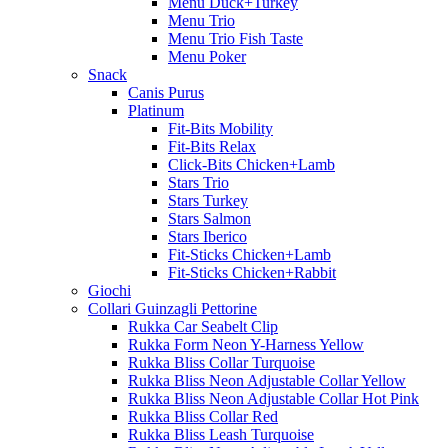
Menu Duck+Turkey
Menu Trio
Menu Trio Fish Taste
Menu Poker
Snack
Canis Purus
Platinum
Fit-Bits Mobility
Fit-Bits Relax
Click-Bits Chicken+Lamb
Stars Trio
Stars Turkey
Stars Salmon
Stars Iberico
Fit-Sticks Chicken+Lamb
Fit-Sticks Chicken+Rabbit
Giochi
Collari Guinzagli Pettorine
Rukka Car Seabelt Clip
Rukka Form Neon Y-Harness Yellow
Rukka Bliss Collar Turquoise
Rukka Bliss Neon Adjustable Collar Yellow
Rukka Bliss Neon Adjustable Collar Hot Pink
Rukka Bliss Collar Red
Rukka Bliss Leash Turquoise