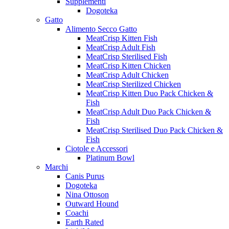
Supplementi
Dogoteka
Gatto
Alimento Secco Gatto
MeatCrisp Kitten Fish
MeatCrisp Adult Fish
MeatCrisp Sterilised Fish
MeatCrisp Kitten Chicken
MeatCrisp Adult Chicken
MeatCrisp Sterilized Chicken
MeatCrisp Kitten Duo Pack Chicken &
Fish
MeatCrisp Adult Duo Pack Chicken &
Fish
MeatCrisp Sterilised Duo Pack Chicken &
Fish
Ciotole e Accessori
Platinum Bowl
Marchi
Canis Purus
Dogoteka
Nina Ottoson
Outward Hound
Coachi
Earth Rated