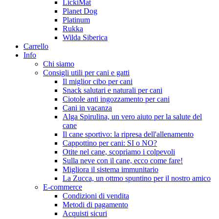
LickiMat
Planet Dog
Platinum
Rukka
Wilda Siberica
Carrello
Info
Chi siamo
Consigli utili per cani e gatti
Il miglior cibo per cani
Snack salutari e naturali per cani
Ciotole anti ingozzamento per cani
Cani in vacanza
Alga Spirulina, un vero aiuto per la salute del
cane
Il cane sportivo: la ripresa dell'allenamento
Cappottino per cani: SI o NO?
Otite nel cane, scopriamo i colpevoli
Sulla neve con il cane, ecco come fare!
Migliora il sistema immunitario
La Zucca, un ottmo spuntino per il nostro amico
E-commerce
Condizioni di vendita
Metodi di pagamento
Acquisti sicuri