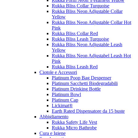
Rukka Form Neon Y-Harness Yellow
Rukka Bliss Collar Turquoise
Rukka Bliss Neon Adjustable Collar
Yellow
Rukka Bliss Neon Adjustable Collar Hot
Pink
Rukka Bliss Collar Red
Rukka Bliss Leash Turquoise
Rukka Bliss Neon Adjustable Leash
Yellow
Rukka Bliss Neon Adjustabel Leash Hot
Pink
Rukka Bliss Leash Red
Ciotole e Accessori
Platinum Poop Bag Despenser
Platinum Sacchetti Biodegradabili
Platinum Drinking Bottle
Platinum Bowl
Platinum Cap
Lickimat®
Earth Rated Dispensatore da 15 buste
Abbigliamento
Rukka Safety Life Vest
Rukka Micro Bathrobe
Cura e Igiene