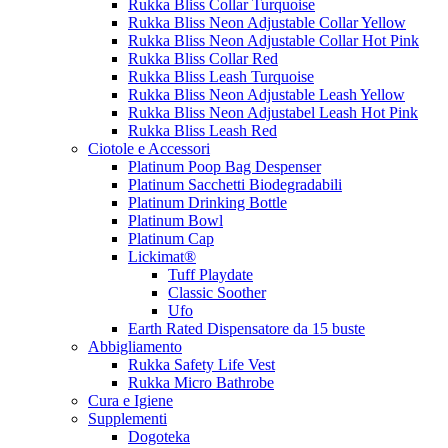
Rukka Bliss Collar Turquoise
Rukka Bliss Neon Adjustable Collar Yellow
Rukka Bliss Neon Adjustable Collar Hot Pink
Rukka Bliss Collar Red
Rukka Bliss Leash Turquoise
Rukka Bliss Neon Adjustable Leash Yellow
Rukka Bliss Neon Adjustabel Leash Hot Pink
Rukka Bliss Leash Red
Ciotole e Accessori
Platinum Poop Bag Despenser
Platinum Sacchetti Biodegradabili
Platinum Drinking Bottle
Platinum Bowl
Platinum Cap
Lickimat®
Tuff Playdate
Classic Soother
Ufo
Earth Rated Dispensatore da 15 buste
Abbigliamento
Rukka Safety Life Vest
Rukka Micro Bathrobe
Cura e Igiene
Supplementi
Dogoteka