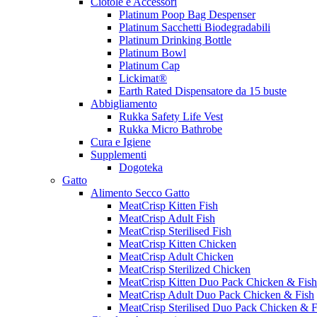
Ciotole e Accessori
Platinum Poop Bag Despenser
Platinum Sacchetti Biodegradabili
Platinum Drinking Bottle
Platinum Bowl
Platinum Cap
Lickimat®
Earth Rated Dispensatore da 15 buste
Abbigliamento
Rukka Safety Life Vest
Rukka Micro Bathrobe
Cura e Igiene
Supplementi
Dogoteka
Gatto
Alimento Secco Gatto
MeatCrisp Kitten Fish
MeatCrisp Adult Fish
MeatCrisp Sterilised Fish
MeatCrisp Kitten Chicken
MeatCrisp Adult Chicken
MeatCrisp Sterilized Chicken
MeatCrisp Kitten Duo Pack Chicken & Fish
MeatCrisp Adult Duo Pack Chicken & Fish
MeatCrisp Sterilised Duo Pack Chicken & F