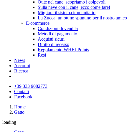
Otite nel cane, scopriamo i colpevoli
Sulla neve con il cane, ecco come fare!
Migliora il sistema immunitario
La Zucca, un ottmo spuntino per il nostro amico
E-commerce
Condizioni di vendita
Metodi di pagamento
Acquisti sicuri
Diritto di recesso
Regolamento WHELPoints
Resi
News
Account
Ricerca
+39 333 9082773
Contatti
Facebook
Home
Gatto
loading