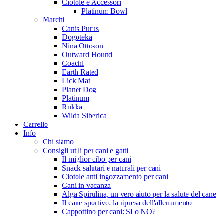
Ciotole e Accessori
Platinum Bowl
Marchi
Canis Purus
Dogoteka
Nina Ottoson
Outward Hound
Coachi
Earth Rated
LickiMat
Planet Dog
Platinum
Rukka
Wilda Siberica
Carrello
Info
Chi siamo
Consigli utili per cani e gatti
Il miglior cibo per cani
Snack salutari e naturali per cani
Ciotole anti ingozzamento per cani
Cani in vacanza
Alga Spirulina, un vero aiuto per la salute del cane
Il cane sportivo: la ripresa dell'allenamento
Cappottino per cani: SI o NO?