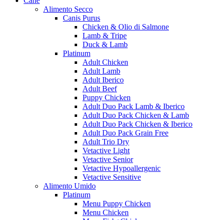
Cane
Alimento Secco
Canis Purus
Chicken & Olio di Salmone
Lamb & Tripe
Duck & Lamb
Platinum
Adult Chicken
Adult Lamb
Adult Iberico
Adult Beef
Puppy Chicken
Adult Duo Pack Lamb & Iberico
Adult Duo Pack Chicken & Lamb
Adult Duo Pack Chicken & Iberico
Adult Duo Pack Grain Free
Adult Trio Dry
Vetactive Light
Vetactive Senior
Vetactive Hypoallergenic
Vetactive Sensitive
Alimento Umido
Platinum
Menu Puppy Chicken
Menu Chicken