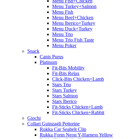
Menu Fish+Chicken
Menu Turkey+Salmon
Menu Fish
Menu Beef+Chicken
Menu Iberico+Turkey
Menu Duck+Turkey
Menu Trio
Menu Trio Fish Taste
Menu Poker
Snack
Canis Purus
Platinum
Fit-Bits Mobility
Fit-Bits Relax
Click-Bits Chicken+Lamb
Stars Trio
Stars Turkey
Stars Salmon
Stars Iberico
Fit-Sticks Chicken+Lamb
Fit-Sticks Chicken+Rabbit
Giochi
Collari Guinzagli Pettorine
Rukka Car Seabelt Clip
Rukka Form Neon Y-Harness Yellow