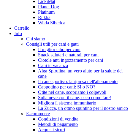
LickiMat
Planet Dog
Platinum
Rukka
Wilda Siberica
Carrello
Info
Chi siamo
Consigli utili per cani e gatti
Il miglior cibo per cani
Snack salutari e naturali per cani
Ciotole anti ingozzamento per cani
Cani in vacanza
Alga Spirulina, un vero aiuto per la salute del
cane
Il cane sportivo: la ripresa dell'allenamento
Cappottino per cani: SI o NO?
Otite nel cane, scopriamo i colpevoli
Sulla neve con il cane, ecco come fare!
Migliora il sistema immunitario
La Zucca, un ottmo spuntino per il nostro amico
E-commerce
Condizioni di vendita
Metodi di pagamento
Acquisti sicuri