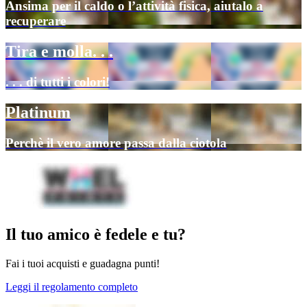
Ansima per il caldo o l’attività fisica, aiutalo a
recuperare
Tira e molla. . .
. . . di tutti i colori!
Platinum
Perchè il vero amore passa dalla ciotola
Il tuo amico è fedele e tu?
Fai i tuoi acquisti e guadagna punti!
Leggi il regolamento completo