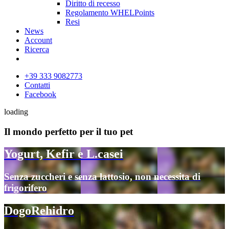
Diritto di recesso
Regolamento WHELPoints
Resi
News
Account
Ricerca
+39 333 9082773
Contatti
Facebook
loading
Il mondo perfetto per il tuo pet
Yogurt, Kefir e L.casei
Senza zuccheri e senza lattosio, non necessita di
frigorifero
DogoRehidro