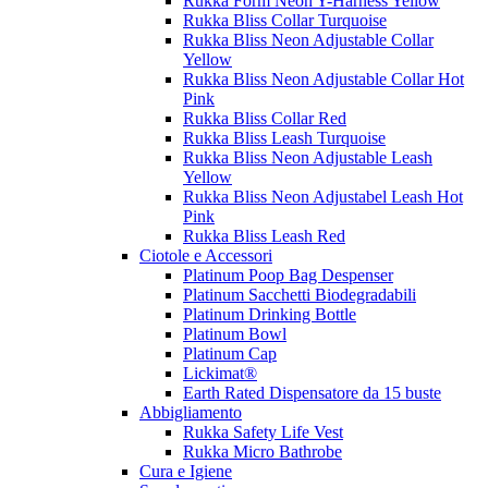
Rukka Form Neon Y-Harness Yellow
Rukka Bliss Collar Turquoise
Rukka Bliss Neon Adjustable Collar
Yellow
Rukka Bliss Neon Adjustable Collar Hot
Pink
Rukka Bliss Collar Red
Rukka Bliss Leash Turquoise
Rukka Bliss Neon Adjustable Leash
Yellow
Rukka Bliss Neon Adjustabel Leash Hot
Pink
Rukka Bliss Leash Red
Ciotole e Accessori
Platinum Poop Bag Despenser
Platinum Sacchetti Biodegradabili
Platinum Drinking Bottle
Platinum Bowl
Platinum Cap
Lickimat®
Earth Rated Dispensatore da 15 buste
Abbigliamento
Rukka Safety Life Vest
Rukka Micro Bathrobe
Cura e Igiene