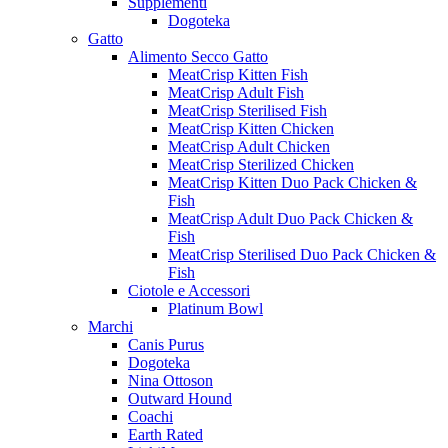
Supplementi
Dogoteka
Gatto
Alimento Secco Gatto
MeatCrisp Kitten Fish
MeatCrisp Adult Fish
MeatCrisp Sterilised Fish
MeatCrisp Kitten Chicken
MeatCrisp Adult Chicken
MeatCrisp Sterilized Chicken
MeatCrisp Kitten Duo Pack Chicken &
Fish
MeatCrisp Adult Duo Pack Chicken &
Fish
MeatCrisp Sterilised Duo Pack Chicken &
Fish
Ciotole e Accessori
Platinum Bowl
Marchi
Canis Purus
Dogoteka
Nina Ottoson
Outward Hound
Coachi
Earth Rated