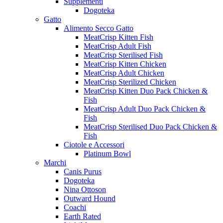
Supplementi
Dogoteka
Gatto
Alimento Secco Gatto
MeatCrisp Kitten Fish
MeatCrisp Adult Fish
MeatCrisp Sterilised Fish
MeatCrisp Kitten Chicken
MeatCrisp Adult Chicken
MeatCrisp Sterilized Chicken
MeatCrisp Kitten Duo Pack Chicken &
Fish
MeatCrisp Adult Duo Pack Chicken &
Fish
MeatCrisp Sterilised Duo Pack Chicken &
Fish
Ciotole e Accessori
Platinum Bowl
Marchi
Canis Purus
Dogoteka
Nina Ottoson
Outward Hound
Coachi
Earth Rated