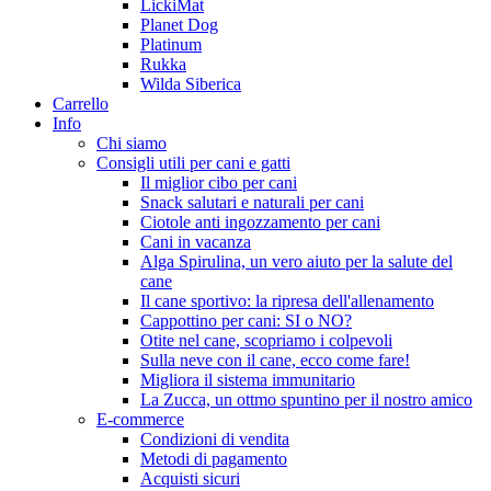
LickiMat
Planet Dog
Platinum
Rukka
Wilda Siberica
Carrello
Info
Chi siamo
Consigli utili per cani e gatti
Il miglior cibo per cani
Snack salutari e naturali per cani
Ciotole anti ingozzamento per cani
Cani in vacanza
Alga Spirulina, un vero aiuto per la salute del
cane
Il cane sportivo: la ripresa dell'allenamento
Cappottino per cani: SI o NO?
Otite nel cane, scopriamo i colpevoli
Sulla neve con il cane, ecco come fare!
Migliora il sistema immunitario
La Zucca, un ottmo spuntino per il nostro amico
E-commerce
Condizioni di vendita
Metodi di pagamento
Acquisti sicuri