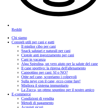
Reddit
Chi siamo
Consigli utili per cani e gatti
Il miglior cibo per cani
Snack salutari e naturali per cani
Ciotole anti ingozzamento per cani
Cani in vacanza
Alga Spirulina, un vero aiuto per la salute del cane
Il cane sportivo: la ripresa dell'allenamento
Cappottino per cani: SI o NO?
Otite nel cane, scopriamo i colpevoli
Sulla neve con il cane, ecco come fare!
Migliora il sistema immunitario
La Zucca, un ottmo spuntino per il nostro amico
E-commerce
Condizioni di vendita
Metodi di pagamento
Acquisti sicuri