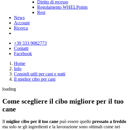
Diritto di recesso
Regolamento WHELPoints
Resi
News
Account
Ricerca
+39 333 9082773
Contatti
Facebook
Home
Info
Consigli utili per cani e gatti
Il miglior cibo per cani
loading
Come scegliere il cibo migliore per il tuo
cane
Il
miglior cibo per il tuo cane
può essere quello
pressato a freddo
ma solo se gli ingredienti e la lavorazione sono ottimali come nei