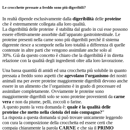
Le crocchette pressate a freddo sono più digeribili?
In realtà dipende esclusivamente dalla
digeribilità
delle
proteine
che è estremamente collegata alla loro qualità.
La digeribilità delle proteine è stabilita dal grado in cui esse possono
essere effettivamente assorbite dall’apparato gastrointestinale. Le
proteine presenti nella carne sono più digeribili perchè il sistema
digerente riesce a scomporle nella loro totalità a differenza di quelle
contenute in altre parti che vengono assimilate anche solo al
30%. Già da questo concetto è chiaro che la digeribilità è in diretta
relazione con la qualità degli ingredienti oltre alla loro lavorazione.
Una bassa quantità di amidi ed una crocchetta più solubile in quanto
pressata a freddo sono aspetti che
agevolano l’organismo
dei nostri
animali ma per avere proteine maggiormente digeribili devono anche
essere in un alimento che l’organismo è in grado di processare ed
assimilare completamente. Ovviamente le proteine sono
maggiormente digeribili solo se sono proteine provenienti da
carne
vera
e non da piume, pelli, zoccoli o farine.
A questo punto la vera domanda è:
quale è la qualità delle
proteine che metto nella ciotola del mio compagno?
”
La risposta a questa domanda si può trovare unicamente leggendo
con cura la composizione della crocchetta ed essere certi che
compaia chiaramente la parola
CARNE
e che sia il
PRIMO