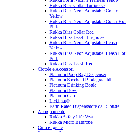
Rukka Form Neon Y-Harness Yellow
Rukka Bliss Collar Turquoise
Rukka Bliss Neon Adjustable Collar
Yellow
Rukka Bliss Neon Adjustable Collar Hot
Pink
Rukka Bliss Collar Red
Rukka Bliss Leash Turquoise
Rukka Bliss Neon Adjustable Leash
Yellow
Rukka Bliss Neon Adjustabel Leash Hot
Pink
Rukka Bliss Leash Red
Ciotole e Accessori
Platinum Poop Bag Despenser
Platinum Sacchetti Biodegradabili
Platinum Drinking Bottle
Platinum Bowl
Platinum Cap
Lickimat®
Earth Rated Dispensatore da 15 buste
Abbigliamento
Rukka Safety Life Vest
Rukka Micro Bathrobe
Cura e Igiene