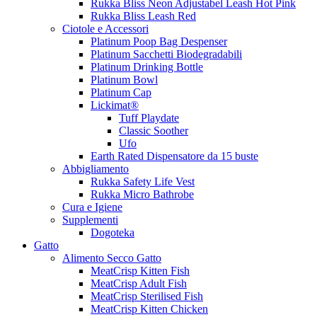
Rukka Bliss Neon Adjustabel Leash Hot Pink
Rukka Bliss Leash Red
Ciotole e Accessori
Platinum Poop Bag Despenser
Platinum Sacchetti Biodegradabili
Platinum Drinking Bottle
Platinum Bowl
Platinum Cap
Lickimat®
Tuff Playdate
Classic Soother
Ufo
Earth Rated Dispensatore da 15 buste
Abbigliamento
Rukka Safety Life Vest
Rukka Micro Bathrobe
Cura e Igiene
Supplementi
Dogoteka
Gatto
Alimento Secco Gatto
MeatCrisp Kitten Fish
MeatCrisp Adult Fish
MeatCrisp Sterilised Fish
MeatCrisp Kitten Chicken