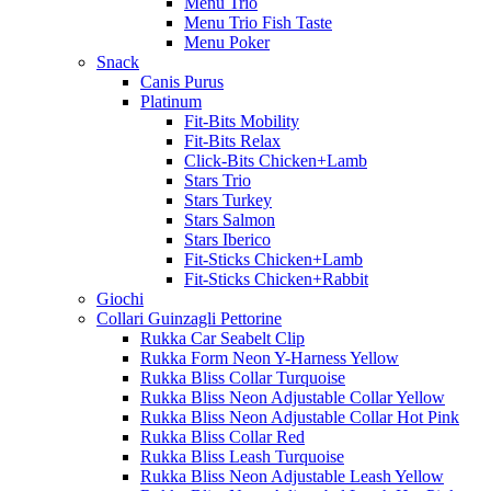
Menu Trio
Menu Trio Fish Taste
Menu Poker
Snack
Canis Purus
Platinum
Fit-Bits Mobility
Fit-Bits Relax
Click-Bits Chicken+Lamb
Stars Trio
Stars Turkey
Stars Salmon
Stars Iberico
Fit-Sticks Chicken+Lamb
Fit-Sticks Chicken+Rabbit
Giochi
Collari Guinzagli Pettorine
Rukka Car Seabelt Clip
Rukka Form Neon Y-Harness Yellow
Rukka Bliss Collar Turquoise
Rukka Bliss Neon Adjustable Collar Yellow
Rukka Bliss Neon Adjustable Collar Hot Pink
Rukka Bliss Collar Red
Rukka Bliss Leash Turquoise
Rukka Bliss Neon Adjustable Leash Yellow