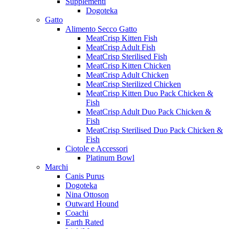
Supplementi
Dogoteka
Gatto
Alimento Secco Gatto
MeatCrisp Kitten Fish
MeatCrisp Adult Fish
MeatCrisp Sterilised Fish
MeatCrisp Kitten Chicken
MeatCrisp Adult Chicken
MeatCrisp Sterilized Chicken
MeatCrisp Kitten Duo Pack Chicken &
Fish
MeatCrisp Adult Duo Pack Chicken &
Fish
MeatCrisp Sterilised Duo Pack Chicken &
Fish
Ciotole e Accessori
Platinum Bowl
Marchi
Canis Purus
Dogoteka
Nina Ottoson
Outward Hound
Coachi
Earth Rated