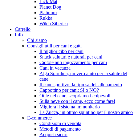
LickiMat
Planet Dog
Platinum
Rukka
Wilda Siberica
Carrello
Info
Chi siamo
Consigli utili per cani e gatti
Il miglior cibo per cani
Snack salutari e naturali per cani
Ciotole anti ingozzamento per cani
Cani in vacanza
Alga Spirulina, un vero aiuto per la salute del
cane
Il cane sportivo: la ripresa dell'allenamento
Cappottino per cani: SI o NO?
Otite nel cane, scopriamo i colpevoli
Sulla neve con il cane, ecco come fare!
Migliora il sistema immunitario
La Zucca, un ottmo spuntino per il nostro amico
E-commerce
Condizioni di vendita
Metodi di pagamento
Acquisti sicuri