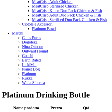
MeatCrisp Adult Chicken
MeatCrisp Sterilized Chicken
MeatCrisp Kitten Duo Pack Chicken & Fish
MeatCrisp Adult Duo Pack Chicken & Fish
MeatCrisp Sterilised Duo Pack Chicken & Fish
Ciotole e Accessori
Platinum Bowl
Marchi
Canis Purus
Dogoteka
Nina Ottoson
Outward Hound
Coachi
Earth Rated
LickiMat
Planet Dog
Platinum
Rukka
Wilda Siberica
Platinum Drinking Bottle
Nome prodotto
Prezzo
Qtà