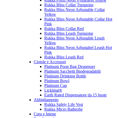
Rukka Form Neon Y-Harness Yellow
Rukka Bliss Collar Turquoise
Rukka Bliss Neon Adjustable Collar
Yellow
Rukka Bliss Neon Adjustable Collar Hot
Pink
Rukka Bliss Collar Red
Rukka Bliss Leash Turquoise
Rukka Bliss Neon Adjustable Leash
Yellow
Rukka Bliss Neon Adjustabel Leash Hot
Pink
Rukka Bliss Leash Red
Ciotole e Accessori
Platinum Poop Bag Despenser
Platinum Sacchetti Biodegradabili
Platinum Drinking Bottle
Platinum Bowl
Platinum Cap
Lickimat®
Earth Rated Dispensatore da 15 buste
Abbigliamento
Rukka Safety Life Vest
Rukka Micro Bathrobe
Cura e Igiene