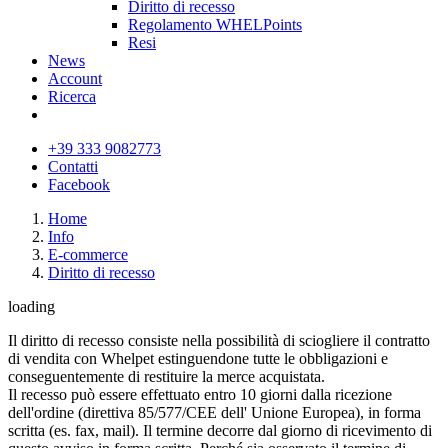
Diritto di recesso
Regolamento WHELPoints
Resi
News
Account
Ricerca
+39 333 9082773
Contatti
Facebook
Home
Info
E-commerce
Diritto di recesso
loading
Il diritto di recesso consiste nella possibilità di sciogliere il contratto
di vendita con Whelpet estinguendone tutte le obbligazioni e
conseguentemente di restituire la merce acquistata.
Il recesso può essere effettuato entro 10 giorni dalla ricezione
dell'ordine (direttiva 85/577/CEE dell' Unione Europea), in forma
scritta (es. fax, mail). Il termine decorre dal giorno di ricevimento di