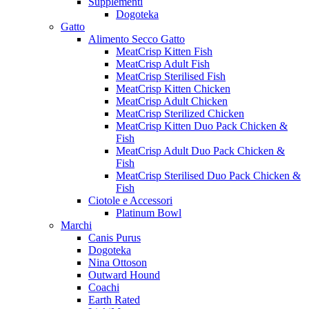
Supplementi
Dogoteka
Gatto
Alimento Secco Gatto
MeatCrisp Kitten Fish
MeatCrisp Adult Fish
MeatCrisp Sterilised Fish
MeatCrisp Kitten Chicken
MeatCrisp Adult Chicken
MeatCrisp Sterilized Chicken
MeatCrisp Kitten Duo Pack Chicken &
Fish
MeatCrisp Adult Duo Pack Chicken &
Fish
MeatCrisp Sterilised Duo Pack Chicken &
Fish
Ciotole e Accessori
Platinum Bowl
Marchi
Canis Purus
Dogoteka
Nina Ottoson
Outward Hound
Coachi
Earth Rated