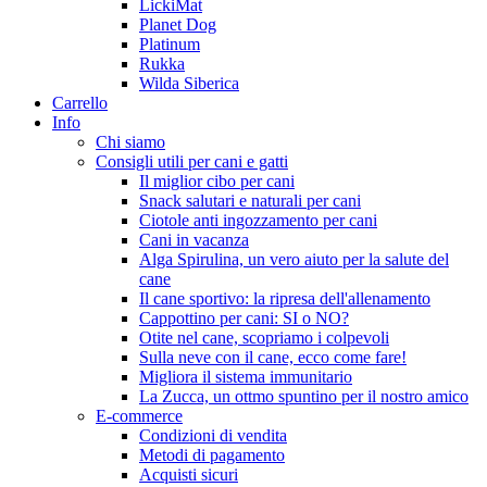
LickiMat
Planet Dog
Platinum
Rukka
Wilda Siberica
Carrello
Info
Chi siamo
Consigli utili per cani e gatti
Il miglior cibo per cani
Snack salutari e naturali per cani
Ciotole anti ingozzamento per cani
Cani in vacanza
Alga Spirulina, un vero aiuto per la salute del
cane
Il cane sportivo: la ripresa dell'allenamento
Cappottino per cani: SI o NO?
Otite nel cane, scopriamo i colpevoli
Sulla neve con il cane, ecco come fare!
Migliora il sistema immunitario
La Zucca, un ottmo spuntino per il nostro amico
E-commerce
Condizioni di vendita
Metodi di pagamento
Acquisti sicuri