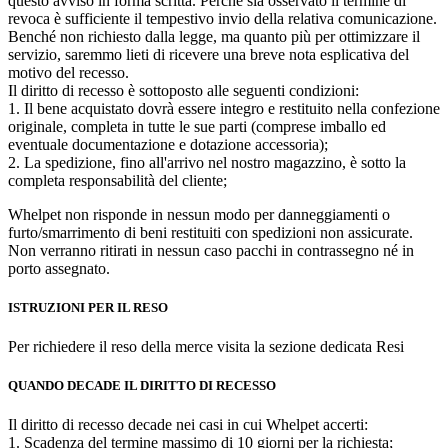
questo avviso in forma scritta. Perché sia osservato il termine di
revoca è sufficiente il tempestivo invio della relativa comunicazione.
Benché non richiesto dalla legge, ma quanto più per ottimizzare il
servizio, saremmo lieti di ricevere una breve nota esplicativa del
motivo del recesso.
Il diritto di recesso è sottoposto alle seguenti condizioni:
1. Il bene acquistato dovrà essere integro e restituito nella confezione
originale, completa in tutte le sue parti (comprese imballo ed
eventuale documentazione e dotazione accessoria);
2. La spedizione, fino all'arrivo nel nostro magazzino, è sotto la
completa responsabilità del cliente;
Whelpet non risponde in nessun modo per danneggiamenti o
furto/smarrimento di beni restituiti con spedizioni non assicurate.
Non verranno ritirati in nessun caso pacchi in contrassegno né in
porto assegnato.
ISTRUZIONI PER IL RESO
Per richiedere il reso della merce visita la sezione dedicata Resi
QUANDO DECADE IL DIRITTO DI RECESSO
Il diritto di recesso decade nei casi in cui Whelpet accerti:
1. Scadenza del termine massimo di 10 giorni per la richiesta;