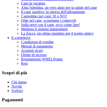
Cani in vacanza
Alga Spirulina, un vero aiuto per la salute del cane
Il cane sportivo: la ripresa dell'allenamento
Cappottino per cani: SI o NO?
Otite nel cane, scopriamo i colpevoli
Sulla neve con il cane, ecco come fare!
Migliora il sistema immunitario
La Zucca, un ottmo spuntino per il nostro amico
E-commerce
Condizioni di vendita
Metodi di pagamento
Acquisti sicuri
Diritto di recesso
Regolamento WHELPoints
Resi
Scopri di più
Chi siamo
Novità
Scrivici
Pagamenti