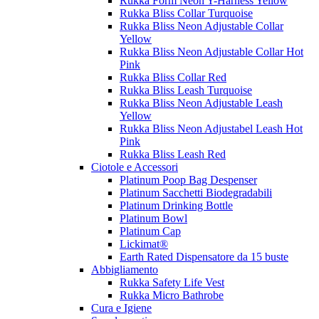
Rukka Form Neon Y-Harness Yellow
Rukka Bliss Collar Turquoise
Rukka Bliss Neon Adjustable Collar
Yellow
Rukka Bliss Neon Adjustable Collar Hot
Pink
Rukka Bliss Collar Red
Rukka Bliss Leash Turquoise
Rukka Bliss Neon Adjustable Leash
Yellow
Rukka Bliss Neon Adjustabel Leash Hot
Pink
Rukka Bliss Leash Red
Ciotole e Accessori
Platinum Poop Bag Despenser
Platinum Sacchetti Biodegradabili
Platinum Drinking Bottle
Platinum Bowl
Platinum Cap
Lickimat®
Earth Rated Dispensatore da 15 buste
Abbigliamento
Rukka Safety Life Vest
Rukka Micro Bathrobe
Cura e Igiene