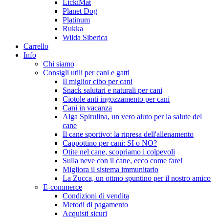
LickiMat
Planet Dog
Platinum
Rukka
Wilda Siberica
Carrello
Info
Chi siamo
Consigli utili per cani e gatti
Il miglior cibo per cani
Snack salutari e naturali per cani
Ciotole anti ingozzamento per cani
Cani in vacanza
Alga Spirulina, un vero aiuto per la salute del
cane
Il cane sportivo: la ripresa dell'allenamento
Cappottino per cani: SI o NO?
Otite nel cane, scopriamo i colpevoli
Sulla neve con il cane, ecco come fare!
Migliora il sistema immunitario
La Zucca, un ottmo spuntino per il nostro amico
E-commerce
Condizioni di vendita
Metodi di pagamento
Acquisti sicuri