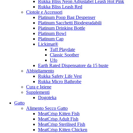
Rukka Bliss Neon Adjustabel Leash Hot Pink
Rukka Bliss Leash Red
Ciotole e Accessori
Platinum Poop Bag Despenser
Platinum Sacchetti Biodegradabili
Platinum Drinking Bottle
Platinum Bowl
Platinum Cap
Lickimat®
Tuff Playdate
Classic Soother
Ufo
Earth Rated Dispensatore da 15 buste
Abbigliamento
Rukka Safety Life Vest
Rukka Micro Bathrobe
Cura e Igiene
Supplementi
Dogoteka
Gatto
Alimento Secco Gatto
MeatCrisp Kitten Fish
MeatCrisp Adult Fish
MeatCrisp Sterilised Fish
MeatCrisp Kitten Chicken