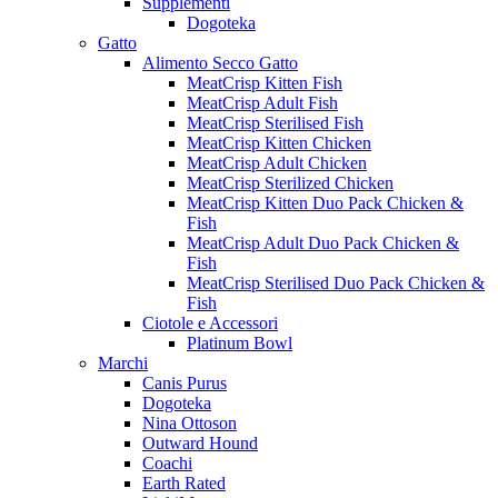
Supplementi
Dogoteka
Gatto
Alimento Secco Gatto
MeatCrisp Kitten Fish
MeatCrisp Adult Fish
MeatCrisp Sterilised Fish
MeatCrisp Kitten Chicken
MeatCrisp Adult Chicken
MeatCrisp Sterilized Chicken
MeatCrisp Kitten Duo Pack Chicken &
Fish
MeatCrisp Adult Duo Pack Chicken &
Fish
MeatCrisp Sterilised Duo Pack Chicken &
Fish
Ciotole e Accessori
Platinum Bowl
Marchi
Canis Purus
Dogoteka
Nina Ottoson
Outward Hound
Coachi
Earth Rated