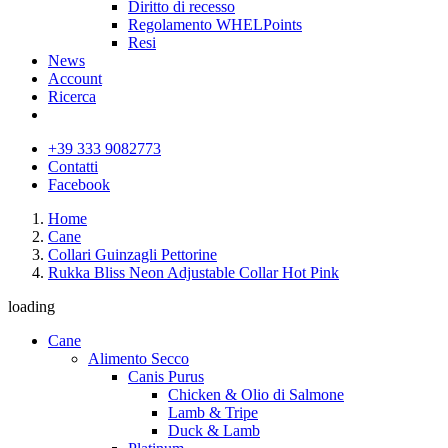
Diritto di recesso
Regolamento WHELPoints
Resi
News
Account
Ricerca
+39 333 9082773
Contatti
Facebook
Home
Cane
Collari Guinzagli Pettorine
Rukka Bliss Neon Adjustable Collar Hot Pink
loading
Cane
Alimento Secco
Canis Purus
Chicken & Olio di Salmone
Lamb & Tripe
Duck & Lamb