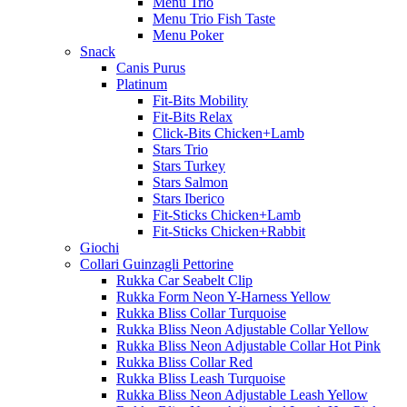
Menu Trio
Menu Trio Fish Taste
Menu Poker
Snack
Canis Purus
Platinum
Fit-Bits Mobility
Fit-Bits Relax
Click-Bits Chicken+Lamb
Stars Trio
Stars Turkey
Stars Salmon
Stars Iberico
Fit-Sticks Chicken+Lamb
Fit-Sticks Chicken+Rabbit
Giochi
Collari Guinzagli Pettorine
Rukka Car Seabelt Clip
Rukka Form Neon Y-Harness Yellow
Rukka Bliss Collar Turquoise
Rukka Bliss Neon Adjustable Collar Yellow
Rukka Bliss Neon Adjustable Collar Hot Pink
Rukka Bliss Collar Red
Rukka Bliss Leash Turquoise
Rukka Bliss Neon Adjustable Leash Yellow