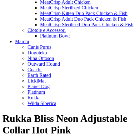
MeatCrisp Adult Chicken
MeatCrisp Sterilized Chicken
MeatCrisp Kitten Duo Pack Chicken & Fish
MeatCrisp Adult Duo Pack Chicken & Fish
MeatCrisp Sterilised Duo Pack Chicken & Fish
Ciotole e Accessori
Platinum Bowl
Marchi
Canis Purus
Dogoteka
Nina Ottoson
Outward Hound
Coachi
Earth Rated
LickiMat
Planet Dog
Platinum
Rukka
Wilda Siberica
Rukka Bliss Neon Adjustable
Collar Hot Pink