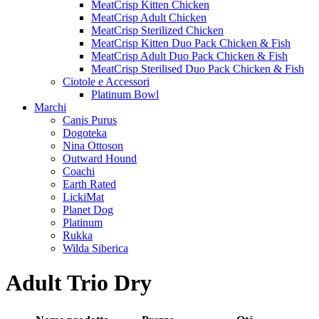
MeatCrisp Kitten Chicken
MeatCrisp Adult Chicken
MeatCrisp Sterilized Chicken
MeatCrisp Kitten Duo Pack Chicken & Fish
MeatCrisp Adult Duo Pack Chicken & Fish
MeatCrisp Sterilised Duo Pack Chicken & Fish
Ciotole e Accessori
Platinum Bowl
Marchi
Canis Purus
Dogoteka
Nina Ottoson
Outward Hound
Coachi
Earth Rated
LickiMat
Planet Dog
Platinum
Rukka
Wilda Siberica
Adult Trio Dry