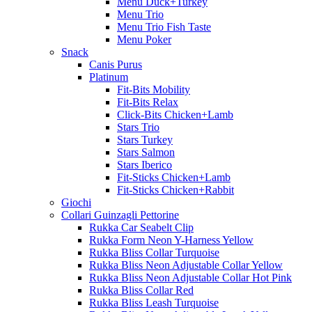
Menu Duck+Turkey
Menu Trio
Menu Trio Fish Taste
Menu Poker
Snack
Canis Purus
Platinum
Fit-Bits Mobility
Fit-Bits Relax
Click-Bits Chicken+Lamb
Stars Trio
Stars Turkey
Stars Salmon
Stars Iberico
Fit-Sticks Chicken+Lamb
Fit-Sticks Chicken+Rabbit
Giochi
Collari Guinzagli Pettorine
Rukka Car Seabelt Clip
Rukka Form Neon Y-Harness Yellow
Rukka Bliss Collar Turquoise
Rukka Bliss Neon Adjustable Collar Yellow
Rukka Bliss Neon Adjustable Collar Hot Pink
Rukka Bliss Collar Red
Rukka Bliss Leash Turquoise