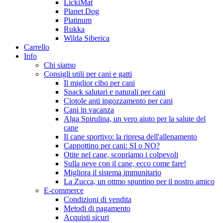
LickiMat
Planet Dog
Platinum
Rukka
Wilda Siberica
Carrello
Info
Chi siamo
Consigli utili per cani e gatti
Il miglior cibo per cani
Snack salutari e naturali per cani
Ciotole anti ingozzamento per cani
Cani in vacanza
Alga Spirulina, un vero aiuto per la salute del
cane
Il cane sportivo: la ripresa dell'allenamento
Cappottino per cani: SI o NO?
Otite nel cane, scopriamo i colpevoli
Sulla neve con il cane, ecco come fare!
Migliora il sistema immunitario
La Zucca, un ottmo spuntino per il nostro amico
E-commerce
Condizioni di vendita
Metodi di pagamento
Acquisti sicuri