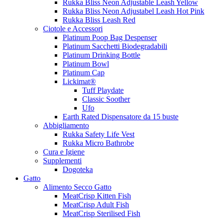
Rukka Bliss Neon Adjustable Leash Yellow
Rukka Bliss Neon Adjustabel Leash Hot Pink
Rukka Bliss Leash Red
Ciotole e Accessori
Platinum Poop Bag Despenser
Platinum Sacchetti Biodegradabili
Platinum Drinking Bottle
Platinum Bowl
Platinum Cap
Lickimat®
Tuff Playdate
Classic Soother
Ufo
Earth Rated Dispensatore da 15 buste
Abbigliamento
Rukka Safety Life Vest
Rukka Micro Bathrobe
Cura e Igiene
Supplementi
Dogoteka
Gatto
Alimento Secco Gatto
MeatCrisp Kitten Fish
MeatCrisp Adult Fish
MeatCrisp Sterilised Fish