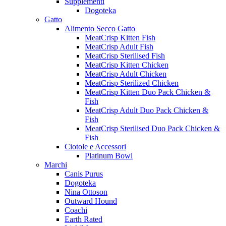
Supplementi
Dogoteka
Gatto
Alimento Secco Gatto
MeatCrisp Kitten Fish
MeatCrisp Adult Fish
MeatCrisp Sterilised Fish
MeatCrisp Kitten Chicken
MeatCrisp Adult Chicken
MeatCrisp Sterilized Chicken
MeatCrisp Kitten Duo Pack Chicken &
Fish
MeatCrisp Adult Duo Pack Chicken &
Fish
MeatCrisp Sterilised Duo Pack Chicken &
Fish
Ciotole e Accessori
Platinum Bowl
Marchi
Canis Purus
Dogoteka
Nina Ottoson
Outward Hound
Coachi
Earth Rated