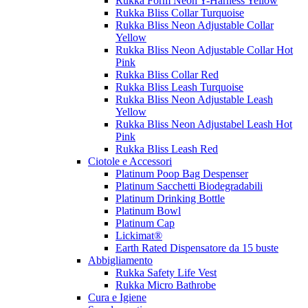
Rukka Form Neon Y-Harness Yellow
Rukka Bliss Collar Turquoise
Rukka Bliss Neon Adjustable Collar
Yellow
Rukka Bliss Neon Adjustable Collar Hot
Pink
Rukka Bliss Collar Red
Rukka Bliss Leash Turquoise
Rukka Bliss Neon Adjustable Leash
Yellow
Rukka Bliss Neon Adjustabel Leash Hot
Pink
Rukka Bliss Leash Red
Ciotole e Accessori
Platinum Poop Bag Despenser
Platinum Sacchetti Biodegradabili
Platinum Drinking Bottle
Platinum Bowl
Platinum Cap
Lickimat®
Earth Rated Dispensatore da 15 buste
Abbigliamento
Rukka Safety Life Vest
Rukka Micro Bathrobe
Cura e Igiene