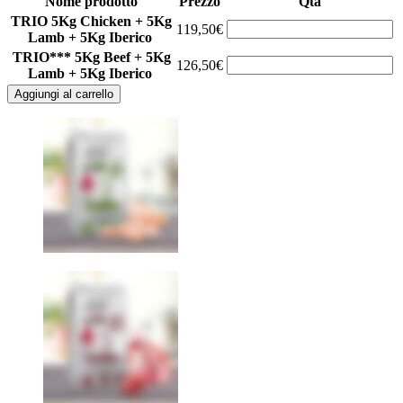
Nome prodotto
Prezzo
Qtà
TRIO 5Kg Chicken + 5Kg
119,50€
Lamb + 5Kg Iberico
TRIO*** 5Kg Beef + 5Kg
126,50€
Lamb + 5Kg Iberico
Aggiungi al carrello